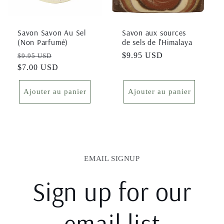
Savon Savon Au Sel
Savon aux sources
(Non Parfumé)
de sels de l'Himalaya
Prix
Prix
Prix
$9.95 USD
$9.95 USD
habituel
$7.00 USD
soldé
habituel
Ajouter au panier
Ajouter au panier
EMAIL SIGNUP
Sign up for our
email list