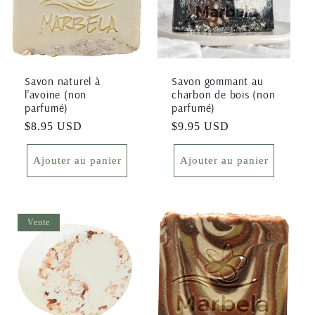
i
o
Savon naturel à
Savon gommant au
n
l'avoine (non
charbon de bois (non
parfumé)
parfumé)
:
Prix
$8.95 USD
Prix
$9.95 USD
habituel
habituel
Ajouter au panier
Ajouter au panier
Vente