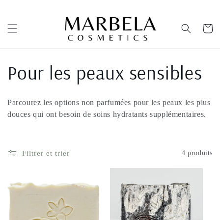
et
passer
au
Panier
contenu
C
Pour les peaux sensibles
o
Parcourez les options non parfumées pour les peaux les plus
l
douces qui ont besoin de soins hydratants supplémentaires.
l
Filtrer et trier
4 produits
e
c
t