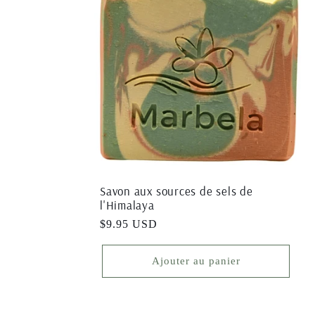
e
c
t
i
o
Savon aux sources de sels de
l'Himalaya
Prix
$9.95 USD
n
habituel
Ajouter au panier
: