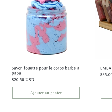
Savon fouetté pour le corps barbe à
EMBA
papa
Prix
$35.0
Prix
$20.50 USD
habitu
habituel
Ajouter au panier