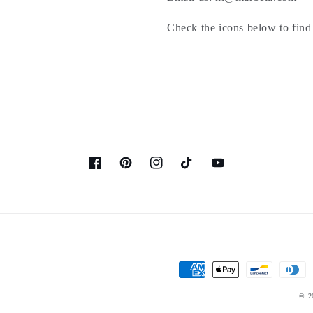
Check the icons below to find 
Facebook
Pinterest
Instagram
TikTok
YouTube
Moyens
de
© 2
paiement